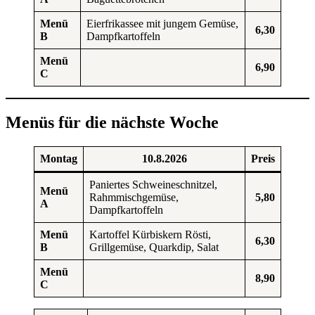
Menü
Eierfrikassee mit jungem Gemüse,
6,30
B
Dampfkartoffeln
Menü
6,90
C
Menüs für die nächste Woche
Montag
10.8.2026
Preis
Paniertes Schweineschnitzel,
Menü
Rahmmischgemüse,
5,80
A
Dampfkartoffeln
Menü
Kartoffel Kürbiskern Rösti,
6,30
B
Grillgemüse, Quarkdip, Salat
Menü
8,90
C