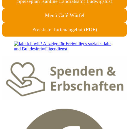
Speiseplan Kantine Landratsamt Ludwigslust
Menü Café Würfel
Preisliste Tortenangebot (PDF)