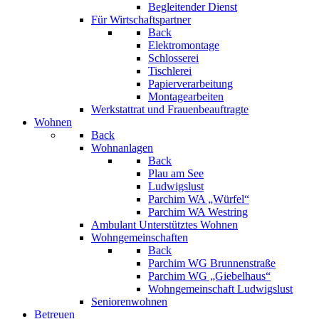
Begleitender Dienst
Für Wirtschaftspartner
Back
Elektromontage
Schlosserei
Tischlerei
Papierverarbeitung
Montagearbeiten
Werkstattrat und Frauenbeauftragte
Wohnen
Back
Wohnanlagen
Back
Plau am See
Ludwigslust
Parchim WA „Würfel“
Parchim WA Westring
Ambulant Unterstütztes Wohnen
Wohngemeinschaften
Back
Parchim WG Brunnenstraße
Parchim WG „Giebelhaus“
Wohngemeinschaft Ludwigslust
Seniorenwohnen
Betreuen