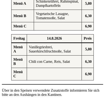
Schinkenrührei, Rahmspinat,
Menü A
5,80
Dampfkartoffeln
Vegetarische Lasagne,
Menü B
6,30
Tomatensoße, Salat
Menü C
6,90
Freitag
14.8.2026
Preis
Menü
Vanillegriesbrei,
5,80
A
Sauerkirschfruchtsoße, Salat
Menü
Chili con Carne, Reis, Salat
6,30
B
Menü
6,90
C
Über in den Speisen verwendete Zusatzstoffe informieren Sie sich
bitte an den Aushängen in den Kantinen.