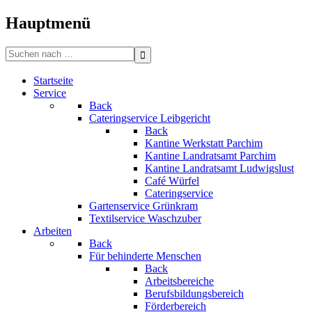
Bitte
beachten
Hauptmenü
Sie:
Diese
Search
Website
for:
enthält
Startseite
ein
Service
Barrierefreiheitssystem.
Back
Cateringservice Leibgericht
Back
Kantine Werkstatt Parchim
Kantine Landratsamt Parchim
Kantine Landratsamt Ludwigslust
Café Würfel
Cateringservice
Gartenservice Grünkram
Textilservice Waschzuber
Arbeiten
Back
Für behinderte Menschen
Back
Arbeitsbereiche
Berufsbildungsbereich
Förderbereich