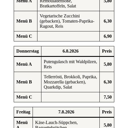
Menü A
Remouladensoße,
5,80
Bratkartoffeln, Salat
Vegetarische Zucchini
Menü B
(gebacken), Tomaten-Paprika-
6,30
Ragout, Reis
Menü C
6,90
Donnerstag
6.8.2026
Preis
Putengulasch mit Waldpilzen,
Menü A
5,80
Reis
Tellerrösti, Brokkoli, Paprika,
Menü B
Mozzarella (gebacken),
6,30
Quarkdip, Salat
Menü C
7,50
Freitag
7.8.2026
Preis
Menü
Käse-Lauch-Süppchen,
5,80
A
Baguettebrötchen