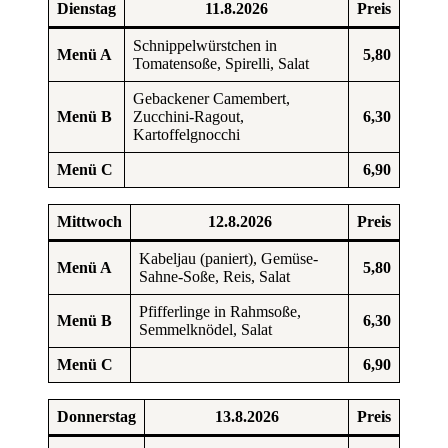
Dienstag
11.8.2026
Preis
Schnippelwürstchen in
Menü A
5,80
Tomatensoße, Spirelli, Salat
Gebackener Camembert,
Menü B
Zucchini-Ragout,
6,30
Kartoffelgnocchi
Menü C
6,90
Mittwoch
12.8.2026
Preis
Kabeljau (paniert), Gemüse-
Menü A
5,80
Sahne-Soße, Reis, Salat
Pfifferlinge in Rahmsoße,
Menü B
6,30
Semmelknödel, Salat
Menü C
6,90
Donnerstag
13.8.2026
Preis