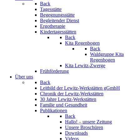
Back
Tagesstätte
Begegnungsstätte
Begleitender Dienst
Ergotherapie
Kindertagesstätten
Back
Kita Regenbogen
Back
Waldgruppe Kita
Regenbogen
Kita Lewitz-Zwerge
Frühförderung
Über uns
Back
Leitbild der Lewitz-Werkstätten gGmbH
Chronik der Lewitz-Werkstätten
30 Jahre Lewitz-Werkstätten
Familie und Gesundheit
Publikationen
Back
Hallo! – unsere Zeitung
Unsere Broschüren
Downloads
Videos