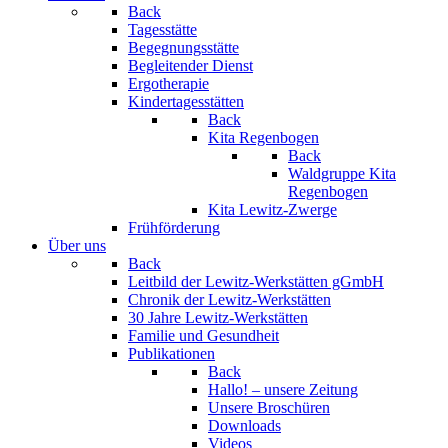
Back
Tagesstätte
Begegnungsstätte
Begleitender Dienst
Ergotherapie
Kindertagesstätten
Back
Kita Regenbogen
Back
Waldgruppe Kita
Regenbogen
Kita Lewitz-Zwerge
Frühförderung
Über uns
Back
Leitbild der Lewitz-Werkstätten gGmbH
Chronik der Lewitz-Werkstätten
30 Jahre Lewitz-Werkstätten
Familie und Gesundheit
Publikationen
Back
Hallo! – unsere Zeitung
Unsere Broschüren
Downloads
Videos