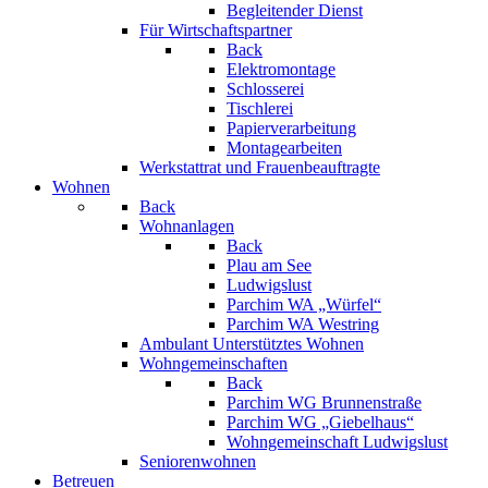
Begleitender Dienst
Für Wirtschaftspartner
Back
Elektromontage
Schlosserei
Tischlerei
Papierverarbeitung
Montagearbeiten
Werkstattrat und Frauenbeauftragte
Wohnen
Back
Wohnanlagen
Back
Plau am See
Ludwigslust
Parchim WA „Würfel“
Parchim WA Westring
Ambulant Unterstütztes Wohnen
Wohngemeinschaften
Back
Parchim WG Brunnenstraße
Parchim WG „Giebelhaus“
Wohngemeinschaft Ludwigslust
Seniorenwohnen
Betreuen