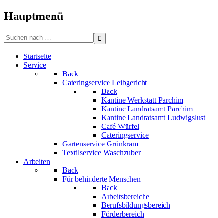
Bitte
beachten
Hauptmenü
Sie:
Diese
Search
Website
for:
enthält
Startseite
ein
Service
Barrierefreiheitssystem.
Back
Cateringservice Leibgericht
Back
Kantine Werkstatt Parchim
Kantine Landratsamt Parchim
Kantine Landratsamt Ludwigslust
Café Würfel
Cateringservice
Gartenservice Grünkram
Textilservice Waschzuber
Arbeiten
Back
Für behinderte Menschen
Back
Arbeitsbereiche
Berufsbildungsbereich
Förderbereich