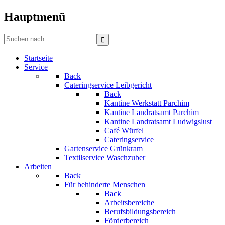
Bitte
beachten
Hauptmenü
Sie:
Diese
Search
Website
for:
enthält
Startseite
ein
Service
Barrierefreiheitssystem.
Back
Drücken
Cateringservice Leibgericht
Sie
Back
Strg-
Kantine Werkstatt Parchim
F11,
Kantine Landratsamt Parchim
um
Kantine Landratsamt Ludwigslust
die
Café Würfel
Website
Cateringservice
an
Gartenservice Grünkram
Sehbehinderte
Textilservice Waschzuber
anzupassen,
Arbeiten
die
Back
einen
Für behinderte Menschen
Bildschirmleser
Back
verwenden;
Arbeitsbereiche
Drücken
Berufsbildungsbereich
Sie
Förderbereich
Strg-