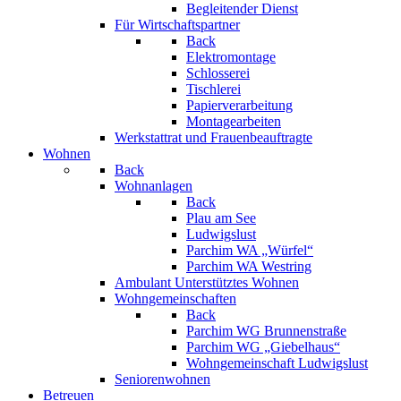
Begleitender Dienst
F10,
Für Wirtschaftspartner
um
Back
ein
Elektromontage
Eingabehilfemenü
Schlosserei
zu
Tischlerei
öffnen.
Papierverarbeitung
Montagearbeiten
Werkstattrat und Frauenbeauftragte
Wohnen
Back
Wohnanlagen
Back
Plau am See
Ludwigslust
Parchim WA „Würfel“
Parchim WA Westring
Ambulant Unterstütztes Wohnen
Wohngemeinschaften
Back
Parchim WG Brunnenstraße
Parchim WG „Giebelhaus“
Wohngemeinschaft Ludwigslust
Seniorenwohnen
Betreuen