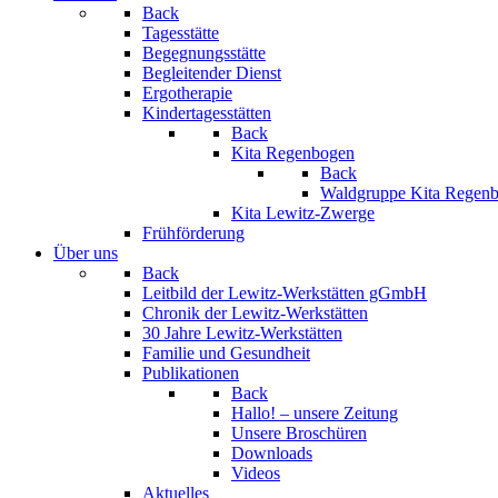
Back
Tagesstätte
Begegnungsstätte
Begleitender Dienst
Ergotherapie
Kindertagesstätten
Back
Kita Regenbogen
Back
Waldgruppe Kita Regen
Kita Lewitz-Zwerge
Frühförderung
Über uns
Back
Leitbild der Lewitz-Werkstätten gGmbH
Chronik der Lewitz-Werkstätten
30 Jahre Lewitz-Werkstätten
Familie und Gesundheit
Publikationen
Back
Hallo! – unsere Zeitung
Unsere Broschüren
Downloads
Videos
Aktuelles