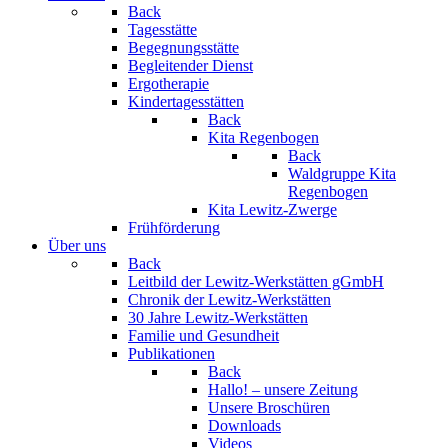
Back
Tagesstätte
Begegnungsstätte
Begleitender Dienst
Ergotherapie
Kindertagesstätten
Back
Kita Regenbogen
Back
Waldgruppe Kita
Regenbogen
Kita Lewitz-Zwerge
Frühförderung
Über uns
Back
Leitbild der Lewitz-Werkstätten gGmbH
Chronik der Lewitz-Werkstätten
30 Jahre Lewitz-Werkstätten
Familie und Gesundheit
Publikationen
Back
Hallo! – unsere Zeitung
Unsere Broschüren
Downloads
Videos