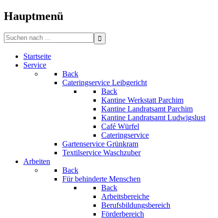
Bitte
beachten
Hauptmenü
Sie:
Diese
Search
Website
for:
enthält
Startseite
ein
Service
Barrierefreiheitssystem.
Back
Cateringservice Leibgericht
Back
Kantine Werkstatt Parchim
Kantine Landratsamt Parchim
Kantine Landratsamt Ludwigslust
Café Würfel
Cateringservice
Gartenservice Grünkram
Textilservice Waschzuber
Arbeiten
Back
Für behinderte Menschen
Back
Arbeitsbereiche
Berufsbildungsbereich
Förderbereich