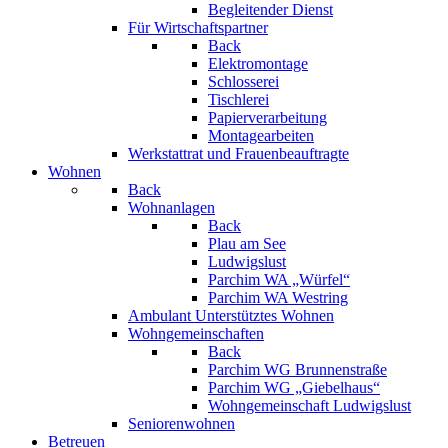
Begleitender Dienst
Für Wirtschaftspartner
Back
Elektromontage
Schlosserei
Tischlerei
Papierverarbeitung
Montagearbeiten
Werkstattrat und Frauenbeauftragte
Wohnen
Back
Wohnanlagen
Back
Plau am See
Ludwigslust
Parchim WA „Würfel“
Parchim WA Westring
Ambulant Unterstütztes Wohnen
Wohngemeinschaften
Back
Parchim WG Brunnenstraße
Parchim WG „Giebelhaus“
Wohngemeinschaft Ludwigslust
Seniorenwohnen
Betreuen