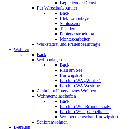
Begleitender Dienst
Für Wirtschaftspartner
Back
Elektromontage
Schlosserei
Tischlerei
Papierverarbeitung
Montagearbeiten
Werkstattrat und Frauenbeauftragte
Wohnen
Back
Wohnanlagen
Back
Plau am See
Ludwigslust
Parchim WA „Würfel“
Parchim WA Westring
Ambulant Unterstütztes Wohnen
Wohngemeinschaften
Back
Parchim WG Brunnenstraße
Parchim WG „Giebelhaus“
Wohngemeinschaft Ludwigslust
Seniorenwohnen
Betreuen