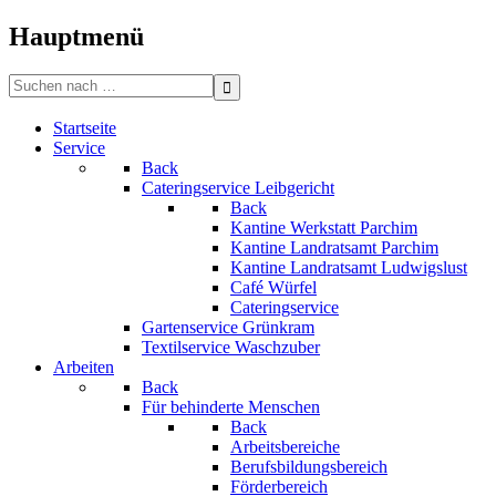
Bitte
beachten
Hauptmenü
Sie:
Diese
Search
Website
for:
enthält
Startseite
ein
Service
Barrierefreiheitssystem.
Back
Cateringservice Leibgericht
Back
Kantine Werkstatt Parchim
Kantine Landratsamt Parchim
Kantine Landratsamt Ludwigslust
Café Würfel
Cateringservice
Gartenservice Grünkram
Textilservice Waschzuber
Arbeiten
Back
Für behinderte Menschen
Back
Arbeitsbereiche
Berufsbildungsbereich
Förderbereich