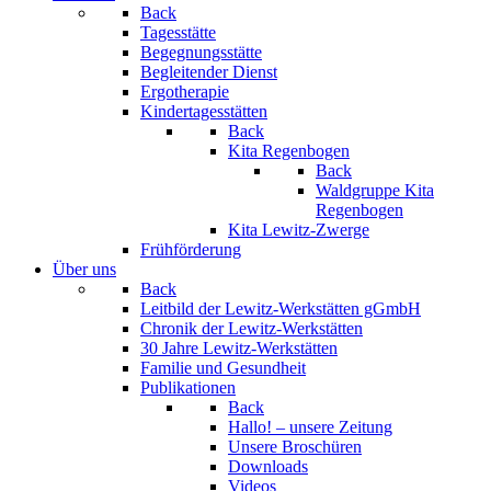
Back
Tagesstätte
Begegnungsstätte
Begleitender Dienst
Ergotherapie
Kindertagesstätten
Back
Kita Regenbogen
Back
Waldgruppe Kita
Regenbogen
Kita Lewitz-Zwerge
Frühförderung
Über uns
Back
Leitbild der Lewitz-Werkstätten gGmbH
Chronik der Lewitz-Werkstätten
30 Jahre Lewitz-Werkstätten
Familie und Gesundheit
Publikationen
Back
Hallo! – unsere Zeitung
Unsere Broschüren
Downloads
Videos