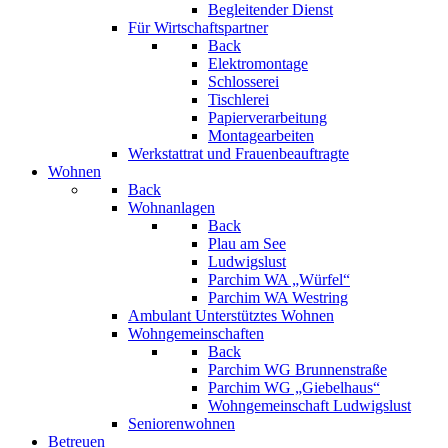
Begleitender Dienst
Für Wirtschaftspartner
Back
Elektromontage
Schlosserei
Tischlerei
Papierverarbeitung
Montagearbeiten
Werkstattrat und Frauenbeauftragte
Wohnen
Back
Wohnanlagen
Back
Plau am See
Ludwigslust
Parchim WA „Würfel“
Parchim WA Westring
Ambulant Unterstütztes Wohnen
Wohngemeinschaften
Back
Parchim WG Brunnenstraße
Parchim WG „Giebelhaus“
Wohngemeinschaft Ludwigslust
Seniorenwohnen
Betreuen