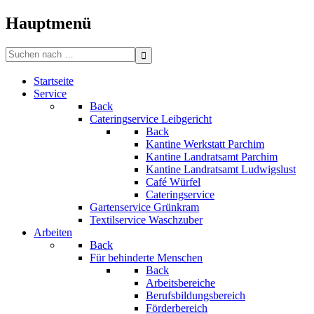
Bitte
beachten
Hauptmenü
Sie:
Diese
Search
Website
for:
enthält
Startseite
ein
Service
Barrierefreiheitssystem.
Back
Cateringservice Leibgericht
Back
Kantine Werkstatt Parchim
Kantine Landratsamt Parchim
Kantine Landratsamt Ludwigslust
Café Würfel
Cateringservice
Gartenservice Grünkram
Textilservice Waschzuber
Arbeiten
Back
Für behinderte Menschen
Back
Arbeitsbereiche
Berufsbildungsbereich
Förderbereich