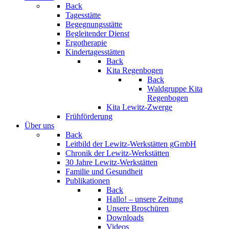
Back
Tagesstätte
Begegnungsstätte
Begleitender Dienst
Ergotherapie
Kindertagesstätten
Back
Kita Regenbogen
Back
Waldgruppe Kita
Regenbogen
Kita Lewitz-Zwerge
Frühförderung
Über uns
Back
Leitbild der Lewitz-Werkstätten gGmbH
Chronik der Lewitz-Werkstätten
30 Jahre Lewitz-Werkstätten
Familie und Gesundheit
Publikationen
Back
Hallo! – unsere Zeitung
Unsere Broschüren
Downloads
Videos