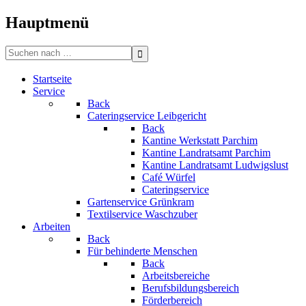
Bitte
beachten
Hauptmenü
Sie:
Diese
Search
Website
for:
enthält
Startseite
ein
Service
Barrierefreiheitssystem.
Back
Cateringservice Leibgericht
Back
Kantine Werkstatt Parchim
Kantine Landratsamt Parchim
Kantine Landratsamt Ludwigslust
Café Würfel
Cateringservice
Gartenservice Grünkram
Textilservice Waschzuber
Arbeiten
Back
Für behinderte Menschen
Back
Arbeitsbereiche
Berufsbildungsbereich
Förderbereich