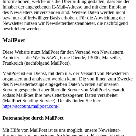
Informationen, welche uns die Überprüfung gestatten, dass Sie der
Inhaber der angegebenen E-Mail-Adresse und mit dem Empfang
des Newsletters einverstanden sind. Weitere Daten werden nicht
bzw. nur auf freiwilliger Basis erhoben. Für die Abwicklung der
Newsletter nutzen wir Newsletterdiensteanbieter, die nachfolgend
beschrieben werden.
MailPoet
Diese Website nutzt MailPoet für den Versand von Newslettern.
Anbieter ist die
Wysija SARL,
6 rue Dieudé, 13006, Marseille,
Frankreich (nachfolgend MailPoet).
MailPoet ist ein Dienst, mit dem u.a. der Versand von Newslettern
organisiert und analysiert werden kann. Die von Ihnen zum Zwecke
des Newsletterbezugs eingegeben Daten werden auf unseren
Servern gespeichert aber über die Server von MailPoet versandt,
sodass MailPoet Ihre newsletterbezogenen Daten verarbeitet
(MailPoet Sending Service). Details finden Sie hier:
https://account.mailpoet.com/
.
Datenanalyse durch MailPoet
Mit Hilfe von MailPoet ist es uns möglich, unsere Newsletter-
Kampagnen zu analysieren. So können wir z. B. sehen, ob eine