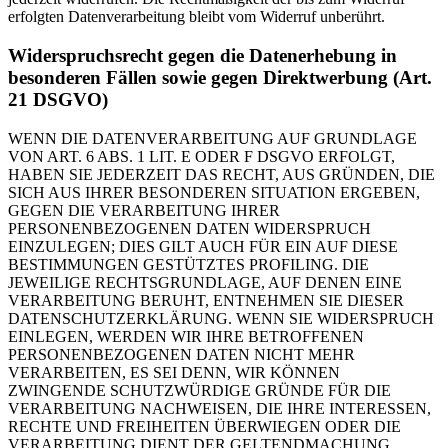
erfolgten Datenverarbeitung bleibt vom Widerruf unberührt.
Widerspruchsrecht gegen die Datenerhebung in
besonderen Fällen sowie gegen Direktwerbung (Art.
21 DSGVO)
WENN DIE DATENVERARBEITUNG AUF GRUNDLAGE
VON ART. 6 ABS. 1 LIT. E ODER F DSGVO ERFOLGT,
HABEN SIE JEDERZEIT DAS RECHT, AUS GRÜNDEN, DIE
SICH AUS IHRER BESONDEREN SITUATION ERGEBEN,
GEGEN DIE VERARBEITUNG IHRER
PERSONENBEZOGENEN DATEN WIDERSPRUCH
EINZULEGEN; DIES GILT AUCH FÜR EIN AUF DIESE
BESTIMMUNGEN GESTÜTZTES PROFILING. DIE
JEWEILIGE RECHTSGRUNDLAGE, AUF DENEN EINE
VERARBEITUNG BERUHT, ENTNEHMEN SIE DIESER
DATENSCHUTZERKLÄRUNG. WENN SIE WIDERSPRUCH
EINLEGEN, WERDEN WIR IHRE BETROFFENEN
PERSONENBEZOGENEN DATEN NICHT MEHR
VERARBEITEN, ES SEI DENN, WIR KÖNNEN
ZWINGENDE SCHUTZWÜRDIGE GRÜNDE FÜR DIE
VERARBEITUNG NACHWEISEN, DIE IHRE INTERESSEN,
RECHTE UND FREIHEITEN ÜBERWIEGEN ODER DIE
VERARBEITUNG DIENT DER GELTENDMACHUNG,