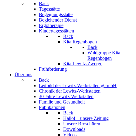
Back
Tagesstätte
Begegnungsstätte
Begleitender Dienst
Ergotherapie
Kindertagesstätten
Back
Kita Regenbogen
Back
Waldgruppe Kita
Regenbogen
Kita Lewitz-Zwerge
Frühförderung
Über uns
Back
Leitbild der Lewitz-Werkstätten gGmbH
Chronik der Lewitz-Werkstätten
30 Jahre Lewitz-Werkstätten
Familie und Gesundheit
Publikationen
Back
Hallo! – unsere Zeitung
Unsere Broschüren
Downloads
Videos