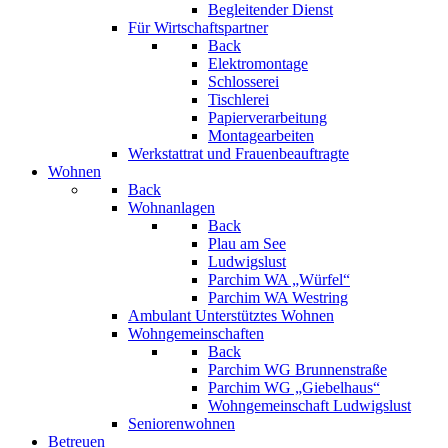
Begleitender Dienst
Für Wirtschaftspartner
Back
Elektromontage
Schlosserei
Tischlerei
Papierverarbeitung
Montagearbeiten
Werkstattrat und Frauenbeauftragte
Wohnen
Back
Wohnanlagen
Back
Plau am See
Ludwigslust
Parchim WA „Würfel“
Parchim WA Westring
Ambulant Unterstütztes Wohnen
Wohngemeinschaften
Back
Parchim WG Brunnenstraße
Parchim WG „Giebelhaus“
Wohngemeinschaft Ludwigslust
Seniorenwohnen
Betreuen