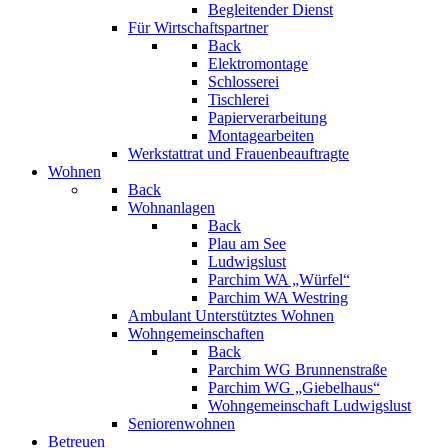
Begleitender Dienst
Für Wirtschaftspartner
Back
Elektromontage
Schlosserei
Tischlerei
Papierverarbeitung
Montagearbeiten
Werkstattrat und Frauenbeauftragte
Wohnen
Back
Wohnanlagen
Back
Plau am See
Ludwigslust
Parchim WA „Würfel“
Parchim WA Westring
Ambulant Unterstütztes Wohnen
Wohngemeinschaften
Back
Parchim WG Brunnenstraße
Parchim WG „Giebelhaus“
Wohngemeinschaft Ludwigslust
Seniorenwohnen
Betreuen