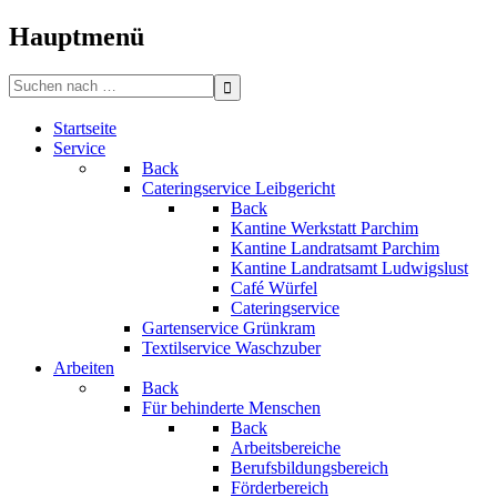
Bitte
beachten
Hauptmenü
Sie:
Diese
Search
Website
for:
enthält
Startseite
ein
Service
Barrierefreiheitssystem.
Back
Cateringservice Leibgericht
Back
Kantine Werkstatt Parchim
Kantine Landratsamt Parchim
Kantine Landratsamt Ludwigslust
Café Würfel
Cateringservice
Gartenservice Grünkram
Textilservice Waschzuber
Arbeiten
Back
Für behinderte Menschen
Back
Arbeitsbereiche
Berufsbildungsbereich
Förderbereich