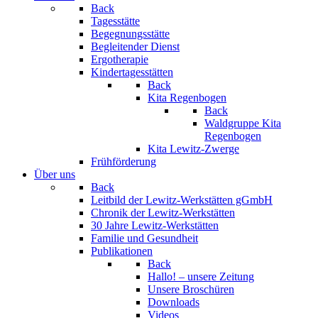
Back
Tagesstätte
Begegnungsstätte
Begleitender Dienst
Ergotherapie
Kindertagesstätten
Back
Kita Regenbogen
Back
Waldgruppe Kita
Regenbogen
Kita Lewitz-Zwerge
Frühförderung
Über uns
Back
Leitbild der Lewitz-Werkstätten gGmbH
Chronik der Lewitz-Werkstätten
30 Jahre Lewitz-Werkstätten
Familie und Gesundheit
Publikationen
Back
Hallo! – unsere Zeitung
Unsere Broschüren
Downloads
Videos