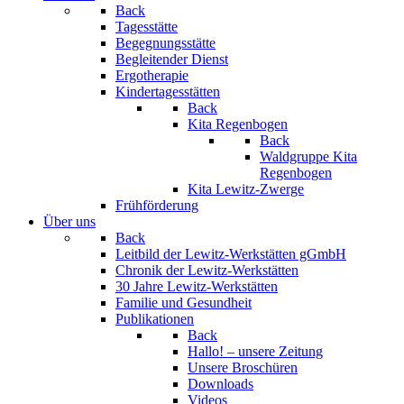
Back
Tagesstätte
Begegnungsstätte
Begleitender Dienst
Ergotherapie
Kindertagesstätten
Back
Kita Regenbogen
Back
Waldgruppe Kita
Regenbogen
Kita Lewitz-Zwerge
Frühförderung
Über uns
Back
Leitbild der Lewitz-Werkstätten gGmbH
Chronik der Lewitz-Werkstätten
30 Jahre Lewitz-Werkstätten
Familie und Gesundheit
Publikationen
Back
Hallo! – unsere Zeitung
Unsere Broschüren
Downloads
Videos