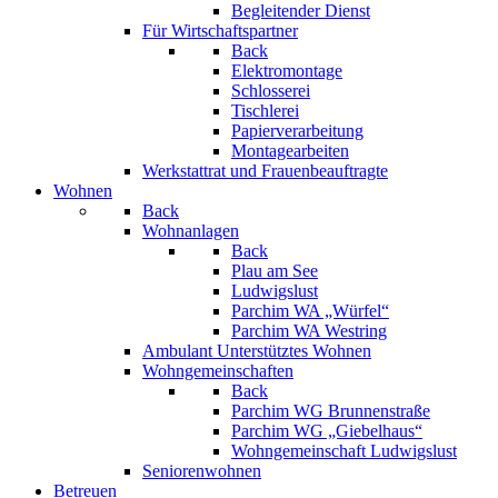
Begleitender Dienst
Für Wirtschaftspartner
Back
Elektromontage
Schlosserei
Tischlerei
Papierverarbeitung
Montagearbeiten
Werkstattrat und Frauenbeauftragte
Wohnen
Back
Wohnanlagen
Back
Plau am See
Ludwigslust
Parchim WA „Würfel“
Parchim WA Westring
Ambulant Unterstütztes Wohnen
Wohngemeinschaften
Back
Parchim WG Brunnenstraße
Parchim WG „Giebelhaus“
Wohngemeinschaft Ludwigslust
Seniorenwohnen
Betreuen