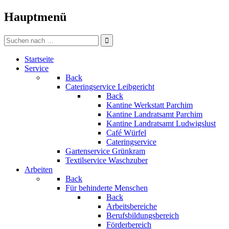
Bitte
beachten
Hauptmenü
Sie:
Diese
Search
Website
for:
enthält
Startseite
ein
Service
Barrierefreiheitssystem.
Back
Cateringservice Leibgericht
Back
Kantine Werkstatt Parchim
Kantine Landratsamt Parchim
Kantine Landratsamt Ludwigslust
Café Würfel
Cateringservice
Gartenservice Grünkram
Textilservice Waschzuber
Arbeiten
Back
Für behinderte Menschen
Back
Arbeitsbereiche
Berufsbildungsbereich
Förderbereich