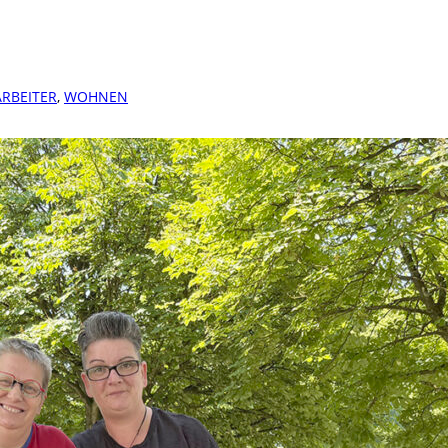
ARBEITER
,
WOHNEN