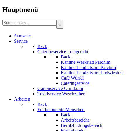
Bitte
beachten
Hauptmenü
Sie:
Diese
Search
Website
for:
enthält
ein
Startseite
Barrierefreiheitssystem.
Service
Drücken
Back
Sie
Cateringservice Leibgericht
Strg-
Back
F11,
Kantine Werkstatt Parchim
um
Kantine Landratsamt Parchim
die
Kantine Landratsamt Ludwigslust
Website
Café Würfel
an
Cateringservice
Sehbehinderte
Gartenservice Grünkram
anzupassen,
Textilservice Waschzuber
die
Arbeiten
einen
Back
Bildschirmleser
Für behinderte Menschen
verwenden;
Back
Drücken
Arbeitsbereiche
Sie
Berufsbildungsbereich
Strg-
Förderbereich