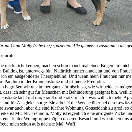
braun) und Molly (schwarz) spazieren. Alle genießen zusammen die gem
Freunde
 die mich nicht kennen, machen schon manchmal einen Bogen um mich.
Bulldog ist, unterwegs bin. Natürlich immer angeleint und von Frauchen
 ich ein ausgebildeter Therapiehund. Und wenn mein Frauchen mir mei
e Parchim in der Brunnenstraße und ist meine Freundin.
Dann begrüßen wir uns immer ganz stürmisch, so, wie wir beide es mö
ass ich sehr gut für Menschen mit Behinderung geeignet bin, weil ich
nstraße lacht mit mir, krault und kratzt mich – was will ich mehr. Apro
 und für Ausgleich sorge. Sie arbeitet die Woche über bei den Lewitz-
war auch, aber die sind für ihre Wohnung Gottseidank zu groß, so dass
e ist MEINE Freundin. Molly ist eigentlich eine arrogante Zicke und 
treuer in der Wohngruppe mögen unseren Besuch und wir stellen uns au
 freue mich schon aufs nächste Mal. Wuff!