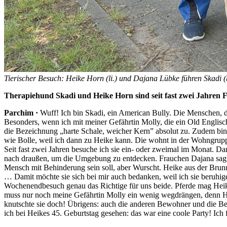
Tierischer Besuch: Heike Horn (li.) und Dajana Lübke führen Skadi (
Therapiehund Skadi und Heike Horn sind seit fast zwei Jahren 
Parchim ·
Wuff! Ich bin Skadi, ein American Bully. Die Menschen,
Besonders, wenn ich mit meiner Gefährtin Molly, die ein Old Englisch 
die Bezeichnung „harte Schale, weicher Kern” absolut zu. Zudem bin
wie Bolle, weil ich dann zu Heike kann. Die wohnt in der Wohngrupp
Seit fast zwei Jahren besuche ich sie ein- oder zweimal im Monat. 
nach draußen, um die Umgebung zu entdecken. Frauchen Dajana sagt, d
Mensch mit Behinderung sein soll, aber Wurscht. Heike aus der Brunne
… Damit möchte sie sich bei mir auch bedanken, weil ich sie beruhige
Wochenendbesuch genau das Richtige für uns beide. Pferde mag Heike z
muss nur noch meine Gefährtin Molly ein wenig wegdrängen, denn Heik
knutschte sie doch! Übrigens: auch die anderen Bewohner und die Be
ich bei Heikes 45. Geburtstag gesehen: das war eine coole Party! Ich