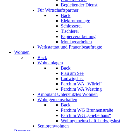
F10,
Begleitender Dienst
um
Für Wirtschaftspartner
ein
Back
Eingabehilfemenü
Elektromontage
zu
Schlosserei
öffnen.
Tischlerei
Papierverarbeitung
Montagearbeiten
Werkstattrat und Frauenbeauftragte
Wohnen
Back
Wohnanlagen
Back
Plau am See
Ludwigslust
Parchim WA „Würfel“
Parchim WA Westring
Ambulant Unterstütztes Wohnen
Wohngemeinschaften
Back
Parchim WG Brunnenstraße
Parchim WG „Giebelhaus“
Wohngemeinschaft Ludwigslust
Seniorenwohnen