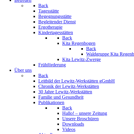
Betreuen
Back
Tagesstätte
Begegnungsstätte
Begleitender Dienst
Ergotherapie
Kindertagesstätten
Back
Kita Regenbogen
Back
Waldgruppe Kita Regen
Kita Lewitz-Zwerge
Frühförderung
Über uns
Back
Leitbild der Lewitz-Werkstätten gGmbH
Chronik der Lewitz-Werkstätten
30 Jahre Lewitz-Werkstätten
Familie und Gesundheit
Publikationen
Back
Hallo! – unsere Zeitung
Unsere Broschüren
Downloads
Videos