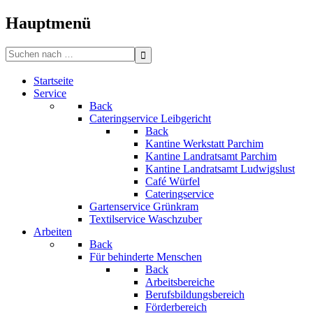
Bitte
beachten
Hauptmenü
Sie:
Diese
Search
Website
for:
enthält
Startseite
ein
Service
Barrierefreiheitssystem.
Back
Cateringservice Leibgericht
Back
Kantine Werkstatt Parchim
Kantine Landratsamt Parchim
Kantine Landratsamt Ludwigslust
Café Würfel
Cateringservice
Gartenservice Grünkram
Textilservice Waschzuber
Arbeiten
Back
Für behinderte Menschen
Back
Arbeitsbereiche
Berufsbildungsbereich
Förderbereich