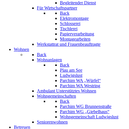
Begleitender Dienst
Für Wirtschaftspartner
Back
Elektromontage
Schlosserei
Tischlerei
Papierverarbeitung
Montagearbeiten
Werkstattrat und Frauenbeauftragte
Wohnen
Back
Wohnanlagen
Back
Plau am See
Ludwigslust
Parchim WA „Würfel“
Parchim WA Westring
Ambulant Unterstütztes Wohnen
Wohngemeinschaften
Back
Parchim WG Brunnenstraße
Parchim WG „Giebelhaus“
Wohngemeinschaft Ludwigslust
Seniorenwohnen
Betreuen