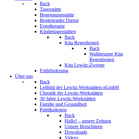
Back
Tagesstätte
Begegnungsstätte
Begleitender Dienst
Ergotherapie
Kindertagesstätten
Back
Kita Regenbogen
Back
Waldgruppe Kita
Regenbogen
Kita Lewitz-Zwerge
Frühförderung
Über uns
Back
Leitbild der Lewitz-Werkstätten gGmbH
Chronik der Lewitz-Werkstätten
30 Jahre Lewitz-Werkstätten
Familie und Gesundheit
Publikationen
Back
Hallo! – unsere Zeitung
Unsere Broschüren
Downloads
Videos