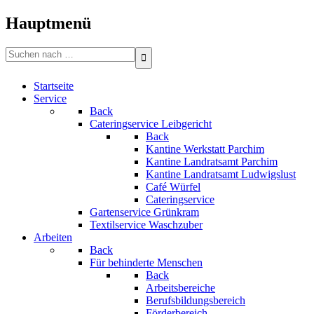
Bitte
beachten
Hauptmenü
Sie:
Diese
Search
Website
for:
enthält
ein
Startseite
Barrierefreiheitssystem.
Service
Back
Cateringservice Leibgericht
Back
Kantine Werkstatt Parchim
Kantine Landratsamt Parchim
Kantine Landratsamt Ludwigslust
Café Würfel
Cateringservice
Gartenservice Grünkram
Textilservice Waschzuber
Arbeiten
Back
Für behinderte Menschen
Back
Arbeitsbereiche
Berufsbildungsbereich
Förderbereich