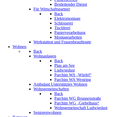
Begleitender Dienst
Für Wirtschaftspartner
Back
Elektromontage
Schlosserei
Tischlerei
Papierverarbeitung
Montagearbeiten
Werkstattrat und Frauenbeauftragte
Wohnen
Back
Wohnanlagen
Back
Plau am See
Ludwigslust
Parchim WA „Würfel“
Parchim WA Westring
Ambulant Unterstütztes Wohnen
Wohngemeinschaften
Back
Parchim WG Brunnenstraße
Parchim WG „Giebelhaus“
Wohngemeinschaft Ludwigslust
Seniorenwohnen