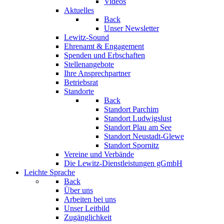
Videos
Aktuelles
Back
Unser Newsletter
Lewitz-Sound
Ehrenamt & Engagement
Spenden und Erbschaften
Stellenangebote
Ihre Ansprechpartner
Betriebsrat
Standorte
Back
Standort Parchim
Standort Ludwigslust
Standort Plau am See
Standort Neustadt-Glewe
Standort Spornitz
Vereine und Verbände
Die Lewitz-Dienstleistungen gGmbH
Leichte Sprache
Back
Über uns
Arbeiten bei uns
Unser Leitbild
Zugänglichkeit