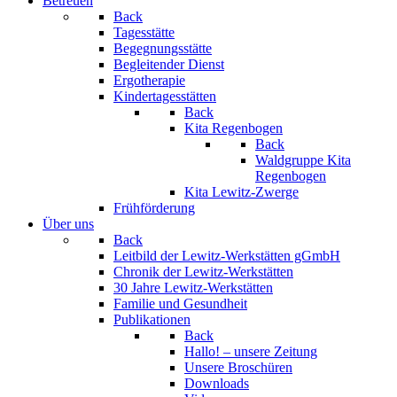
Betreuen
Back
Tagesstätte
Begegnungsstätte
Begleitender Dienst
Ergotherapie
Kindertagesstätten
Back
Kita Regenbogen
Back
Waldgruppe Kita
Regenbogen
Kita Lewitz-Zwerge
Frühförderung
Über uns
Back
Leitbild der Lewitz-Werkstätten gGmbH
Chronik der Lewitz-Werkstätten
30 Jahre Lewitz-Werkstätten
Familie und Gesundheit
Publikationen
Back
Hallo! – unsere Zeitung
Unsere Broschüren
Downloads