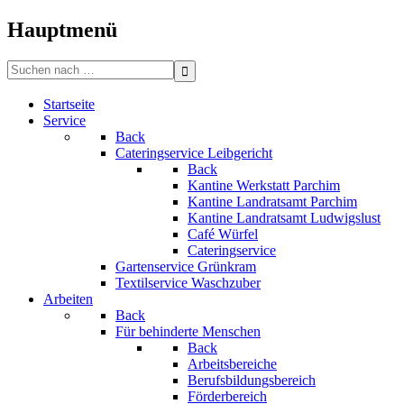
Bitte
beachten
Hauptmenü
Sie:
Diese
Search
Website
for:
enthält
Startseite
ein
Service
Barrierefreiheitssystem.
Back
Cateringservice Leibgericht
Back
Kantine Werkstatt Parchim
Kantine Landratsamt Parchim
Kantine Landratsamt Ludwigslust
Café Würfel
Cateringservice
Gartenservice Grünkram
Textilservice Waschzuber
Arbeiten
Back
Für behinderte Menschen
Back
Arbeitsbereiche
Berufsbildungsbereich
Förderbereich