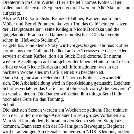
Drehtermin im Cafè Würfel. Hier arbeitet Thomas Köhler. Hier
sollen auch die ersten Sequenzen gedreht werden. Alle Akteure sind
aufgeregt.
Als die NDR-Journalistin Katinka Plathner, Kameramann Dirk
Möller und Bernd Pommerenke vom Ton das Cafè betreten, sitzen
der „Hauptdarsteller”, seine Kollegin Nicole Boriczka und die
gutgelaunten Frauen des Damenstammtisches „Gluckenverein”
schon in „Hab-acht-Stellung”.
Es geht los. Eine kleine Story wird vorgeschlagen: Thomas Köhler
kommt aus dem Cafè und bedient auf der Terrasse die Gäste. Hier
serviert er einen Kaffee, dort ein Stück Eierlikörtorte. Er nimmt
weitere Bestellungen auf und geht wider hinein. Hinter dem Tresen
erhält er von Nicole Boriczka noch Informationen, was in der
nächsten Woche alles im Cafè-Betrieb zu beachten ist.
Dann ist irgendwann Feierabend. Thomas Köhler „verwandelt”
sich. Die Arbeitskleidung wird in Sportkleidung getauscht. Leichten
Schrittes verläßt er das Cafè – nicht ohne sich vom „Gluckenverein”
zu verabschieden. Die Damen wünschen ihm mit großem Hallo
noch alles Gute für das Training.
Schnitt.
Die nächsten Szenen werden am Wockersee gedreht. Hier trainiert
sich der Läufer die nötige Ausdauer für sein großes Vorhaben an.
Man sieht ihn mit dem Fahrrad an den See zu seinem Startplatz
kommen. Dann setzt sich der 35-Jährige in Bewegung. Begleitet
wird er an einigen Streckenabschnitten vom NDR-Kleinbus, in dem