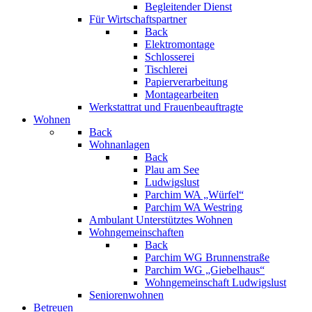
Begleitender Dienst
Für Wirtschaftspartner
Back
Elektromontage
Schlosserei
Tischlerei
Papierverarbeitung
Montagearbeiten
Werkstattrat und Frauenbeauftragte
Wohnen
Back
Wohnanlagen
Back
Plau am See
Ludwigslust
Parchim WA „Würfel“
Parchim WA Westring
Ambulant Unterstütztes Wohnen
Wohngemeinschaften
Back
Parchim WG Brunnenstraße
Parchim WG „Giebelhaus“
Wohngemeinschaft Ludwigslust
Seniorenwohnen
Betreuen