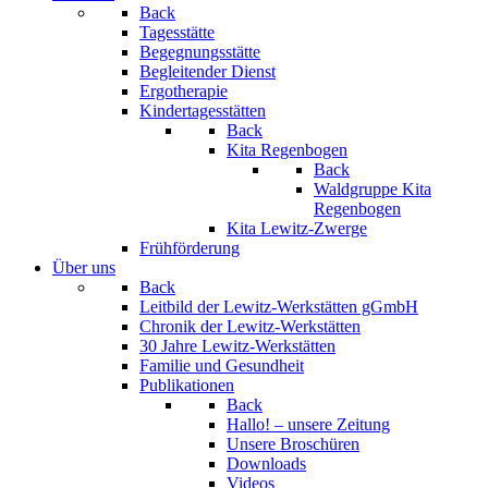
Back
Tagesstätte
Begegnungsstätte
Begleitender Dienst
Ergotherapie
Kindertagesstätten
Back
Kita Regenbogen
Back
Waldgruppe Kita
Regenbogen
Kita Lewitz-Zwerge
Frühförderung
Über uns
Back
Leitbild der Lewitz-Werkstätten gGmbH
Chronik der Lewitz-Werkstätten
30 Jahre Lewitz-Werkstätten
Familie und Gesundheit
Publikationen
Back
Hallo! – unsere Zeitung
Unsere Broschüren
Downloads
Videos