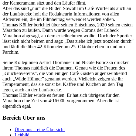
der Kameramann sitzt und den Läufer filmt.
Aber das sind „nur” die Bilder. Sowohl im Cafè Würfel als auch an
der Laufstrecke holt die Redakteurin Informationen von allen
Akteuren ein, die im Filmbeitrag verwendet werden sollen.
Thomas Köhler berichtet über seinen Entschluss, 2020 seinen ersten
Marathon zu laufen. Dann wurde wegen Corona der Lübeck-
Marathon abgesagt, an dem er teilnehmen wollte. Doch der Sportler
lässt sich nicht beirren und sagt: „Das ziehe ich jetzt trotzdem durch”
und läuft die über 42 Kilometer am 25. Oktober eben in und um
Parchim.
Seine Kolleginnen Astrid Thorhauer und Nicole Boriczka drücken
ihrem Thomas natürlich die Daumen. Genau wie die Frauen des
„Gluckenvereins”, die von einigen Cafè-Gästen augenzwinkernd
auch „Wilde Hühner” genannt werden. Vielleicht zeigen sie ihr
Temperament, das sie sonst bei Kaffee und Kuchen an den Tag
legen, auch an der Laufstrecke.
Thomas Köhler würde es freuen. Er hat sich übrigens für den
Marathon eine Zeit von 4:16:00h vorgenommen. Aber die ist
eigentlich egal.
Bereich Über uns
Über uns – eine Übersicht
Leitbild